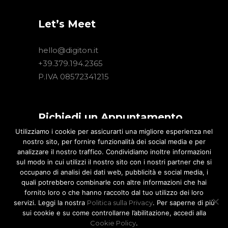
Let’s Meet
hello@digiton.it
+39.379.194.2365
P.IVA 08572341215
Richiedi un Appuntamento
Utilizziamo i cookie per assicurarti una migliore esperienza nel
nostro sito, per fornire funzionalità dei social media e per
Hai un progetto Digital interessante?
analizzare il nostro traffico. Condividiamo inoltre informazioni
Lascia un tuo recapito. Un nostro
sul modo in cui utilizzi il nostro sito con i nostri partner che si
consulente ti contatterà per illustrarti
occupano di analisi dei dati web, pubblicità e social media, i
le nostre migliori soluzioni.
quali potrebbero combinarle con altre informazioni che hai
fornito loro o che hanno raccolto dal tuo utilizzo dei loro
servizi. Leggi la nostra
Politica sulla Privacy
. Per saperne di più
sui cookie e su come controllarne l’abilitazione, accedi alla
Contattaci
Cookie Policy
.