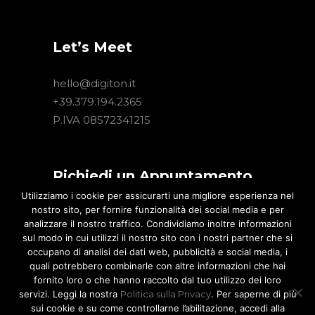
Let’s Meet
hello@digiton.it
+39.379.194.2365
P.IVA 08572341215
Richiedi un Appuntamento
Utilizziamo i cookie per assicurarti una migliore esperienza nel
nostro sito, per fornire funzionalità dei social media e per
Hai un progetto Digital interessante?
analizzare il nostro traffico. Condividiamo inoltre informazioni
Lascia un tuo recapito. Un nostro
sul modo in cui utilizzi il nostro sito con i nostri partner che si
consulente ti contatterà per illustrarti
occupano di analisi dei dati web, pubblicità e social media, i
quali potrebbero combinarle con altre informazioni che hai
le nostre migliori soluzioni.
fornito loro o che hanno raccolto dal tuo utilizzo dei loro
servizi. Leggi la nostra
Politica sulla Privacy
. Per saperne di più
sui cookie e su come controllarne l’abilitazione, accedi alla
Contattaci