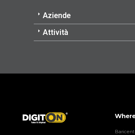
Aziende
Attività
Where
Baricent