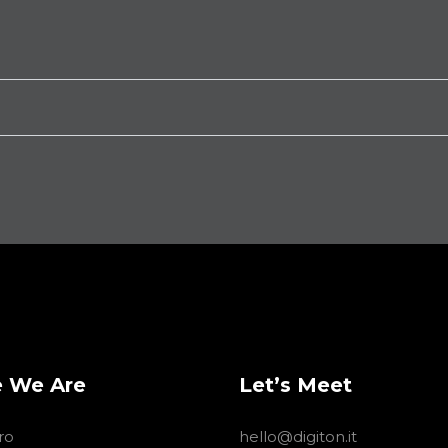
 We Are
Let’s Meet
ro
hello@digiton.it