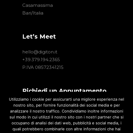
Casamassima
Bari/Italia
Let’s Meet
hello@digiton.it
+39.379.194.2365
P.IVA 08572341215
Richiedi un Appuntamento
Utilizziamo i cookie per assicurarti una migliore esperienza nel
nostro sito, per fornire funzionalità dei social media e per
Hai un progetto Digital interessante?
analizzare il nostro traffico. Condividiamo inoltre informazioni
Lascia un tuo recapito. Un nostro
sul modo in cui utilizzi il nostro sito con i nostri partner che si
consulente ti contatterà per illustrarti
occupano di analisi dei dati web, pubblicità e social media, i
le nostre migliori soluzioni.
quali potrebbero combinarle con altre informazioni che hai