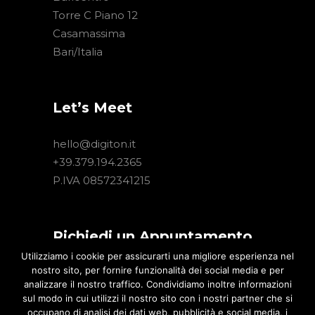
Torre C Piano 12
Casamassima
Bari/Italia
Let’s Meet
hello@digiton.it
+39.379.194.2365
P.IVA 08572341215
Richiedi un Appuntamento
Utilizziamo i cookie per assicurarti una migliore esperienza nel
nostro sito, per fornire funzionalità dei social media e per
Hai un progetto Digital interessante?
analizzare il nostro traffico. Condividiamo inoltre informazioni
Lascia un tuo recapito. Un nostro
sul modo in cui utilizzi il nostro sito con i nostri partner che si
consulente ti contatterà per illustrarti
occupano di analisi dei dati web, pubblicità e social media, i