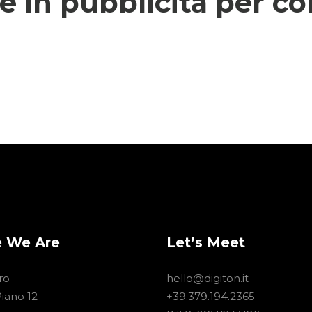
e in pubblicità per c
 We Are
Let’s Meet
ro
hello@digiton.it
Piano 12
+39.379.194.2365