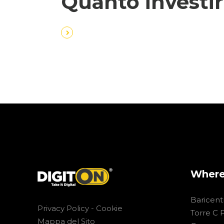
Quanto investir
Where
Baricent
Privacy Policy -
Cookie
Torre C 
Mappa del Sito