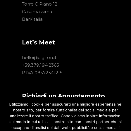
Torre C Piano 12
Casamassima
Bari/Italia
Let’s Meet
hello@digiton.it
+39.379.194.2365
P.IVA 08572341215
Richiedi un Appuntamento
Utilizziamo i cookie per assicurarti una migliore esperienza nel
nostro sito, per fornire funzionalità dei social media e per
Hai un progetto Digital interessante?
analizzare il nostro traffico. Condividiamo inoltre informazioni
Lascia un tuo recapito. Un nostro
sul modo in cui utilizzi il nostro sito con i nostri partner che si
consulente ti contatterà per illustrarti
occupano di analisi dei dati web, pubblicità e social media, i